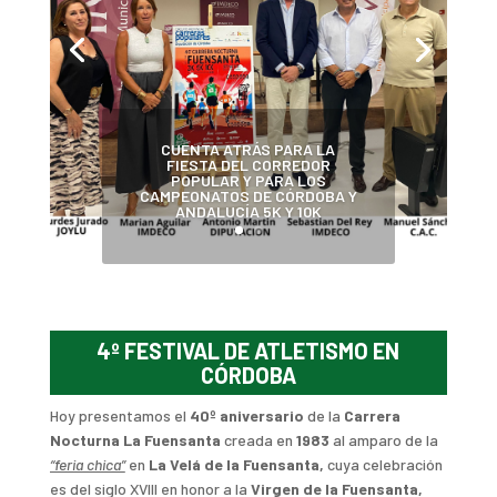
CUENTA ATRÁS PARA LA
FIESTA DEL CORREDOR
POPULAR Y PARA LOS
CAMPEONATOS DE CÓRDOBA Y
ANDALUCÍA 5K Y 10K
4º FESTIVAL DE ATLETISMO EN
CÓRDOBA
CUENTA ATRÁS PARA LA FIESTA DEL CORREDOR POPULAR Y PARA LOS CAMPEONATOS DE CÓRDOBA Y ANDALUCÍA 5K Y 10K
Hoy presentamos el
40º aniversario
de la
Carrera
Nocturna La Fuensanta
creada en
1983
al amparo de la
“feria chica”
en
La
Velá de la Fuensanta,
cuya celebración
es del siglo XVIII en honor a la
Virgen de la Fuensanta,