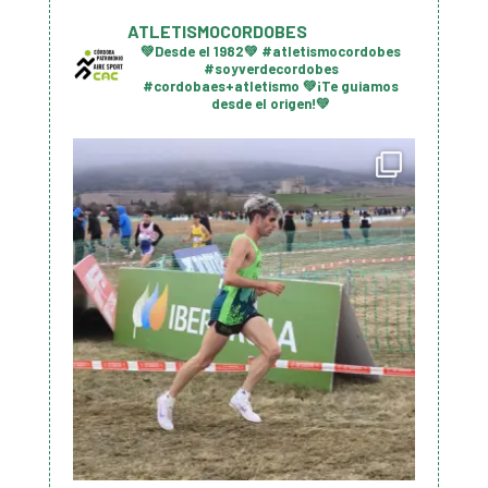
ATLETISMOCORDOBES
💚Desde el 1982💚
#atletismocordobes
#soyverdecordobes
#cordobaes+atletismo
💚¡Te guiamos
desde el origen!💚