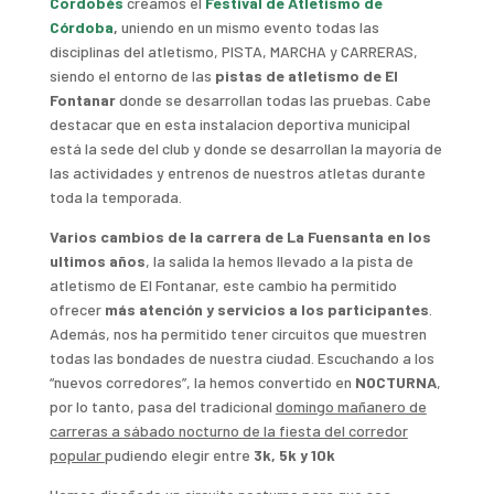
Cordobés
creamos el
Festival de Atletismo de
Córdoba
,
uniendo en un mismo evento todas las
disciplinas del atletismo, PISTA, MARCHA y CARRERAS,
siendo el entorno de las
pistas de atletismo de El
Fontanar
donde se desarrollan todas las pruebas. Cabe
destacar que en esta instalacion deportiva municipal
está la sede del club y donde se desarrollan la mayoría de
las actividades y entrenos de nuestros atletas durante
toda la temporada.
Varios cambios de la carrera de La Fuensanta en los
ultimos años
, la salida la hemos llevado a la pista de
atletismo de El Fontanar, este cambio ha permitido
ofrecer
más atención y servicios a los participantes
.
Además, nos ha permitido tener circuitos que muestren
todas las bondades de nuestra ciudad. Escuchando a los
“nuevos corredores”, la hemos convertido en
NOCTURNA
,
por lo tanto, pasa del tradicional
domingo mañanero de
carreras a sábado nocturno de la fiesta del corredor
popular
pudiendo elegir entre
3k, 5k y 10k