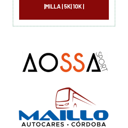
|
MILLA
|
5K
|
10K
|