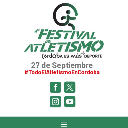
27 de Septiembre
#TodoElAtletismoEnCordoba



