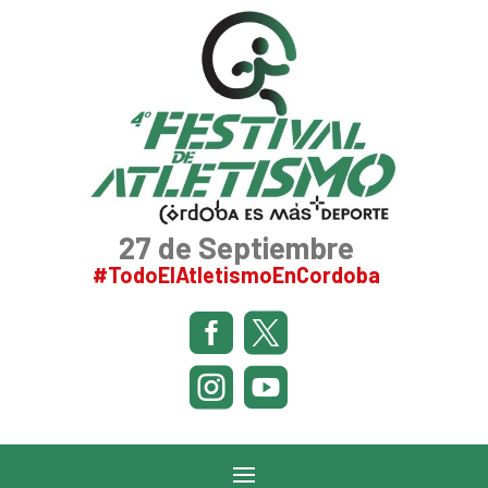
27 de Septiembre
#TodoElAtletismoEnCordoba



