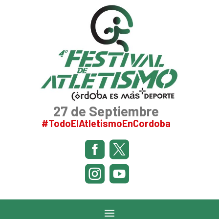
27 de Septiembre
#TodoElAtletismoEnCordoba



