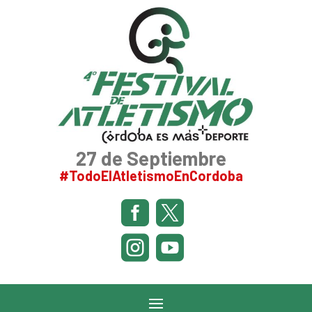
27 de Septiembre
#TodoElAtletismoEnCordoba



